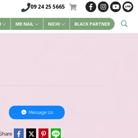
09 24 25 5665
I
MR NAIL
NICHI
BLACK PARTNER
Message Us
Share