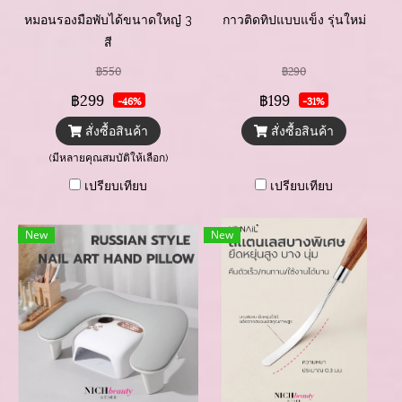
หมอนรองมือพับได้ขนาดใหญ๋ 3
กาวติดทิปแบบแข็ง รุ่นใหม่
สี
฿550
฿290
฿299
฿199
-46%
-31%
สั่งซื้อสินค้า
สั่งซื้อสินค้า
(มีหลายคุณสมบัติให้เลือก)
เปรียบเทียบ
เปรียบเทียบ
New
New