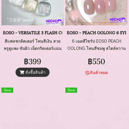
EOSO - VERSATILE 3 FLASH COLORS
EOSO - PEACH OOLONG 6 SYR
สีแฟลชกลิตเตอร์ โทนสีเงิน สวย
6 เฉดสีไซรัป EOSO PEACH
หรูดูแพง ขับผิว เม็ดกริตเตอร์แน่น
OOLONG โทนสีชมพู สไตล์หวาน
ๆ แบบธรรมชาติ ฟีลเล็บสุขภาพดี
฿399
฿550
สั่งซื้อสินค้า
สินค้าหมด
New
New