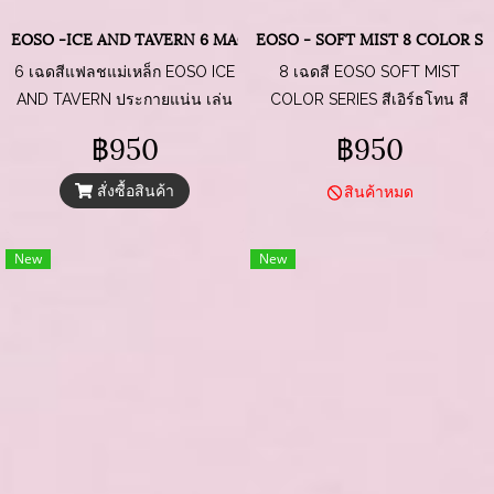
EOSO -ICE AND TAVERN 6 MAGNET COLORS
EOSO - SOFT MIST 8 COLOR SE
6 เฉดสีแฟลชแม่เหล็ก EOSO ICE
8 เฉดสี EOSO SOFT MIST
AND TAVERN ประกายแน่น เล่น
COLOR SERIES สีเอิร์ธโทน สี
แสงฉ่ำ สวยทุกองศา
สุภาพ ทาแล้วดูเรียบหรูแบบมินิ
฿950
฿950
มอล
สั่งซื้อสินค้า
สินค้าหมด
New
New