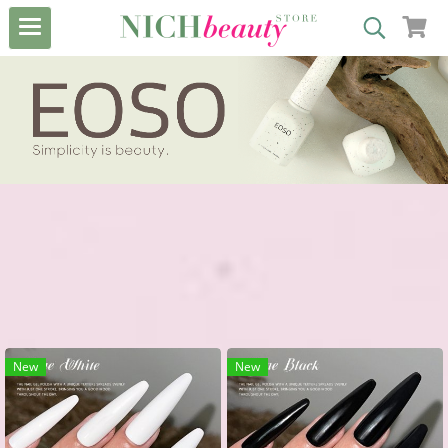
New
New