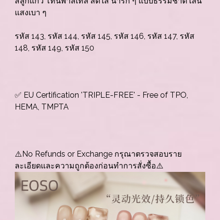
สีลูกแก้ว โทนพาสเทล สดใส น่ารัก ๆ แบบธรรมชาติ เล่น
แสงเบา ๆ
รหัส 143, รหัส 144, รหัส 145, รหัส 146, รหัส 147, รหัส
148, รหัส 149, รหัส 150
✅ EU Certification 'TRIPLE-FREE' - Free of TPO,
HEMA, TMPTA
⚠️No Refunds or Exchange กรุณาตรวจสอบราย
ละเอียดและความถูกต้องก่อนทำการสั่งซื้อ⚠️