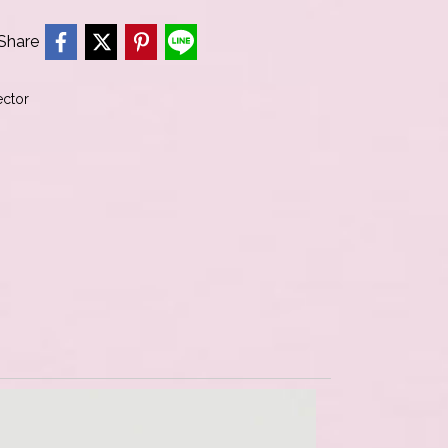
Share
ector