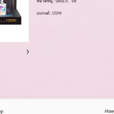
หมวดหมู่ :
,
Stella B
set
แบรนด์ :
IZEMI