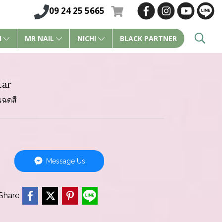
09 24 25 5665
I
MR NAIL
NICHI
BLACK PARTNER
tar
เฉดสี
Message Us
Share