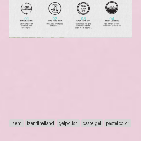
izemi
izemithailand
gelpolish
pastelgel
pastelcolor