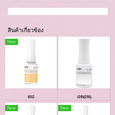
สินค้าเกี่ยวข้อง
New
i012
i291(291)
New
New