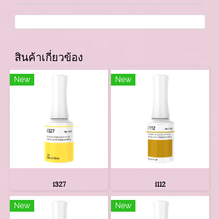
สินค้าเกี่ยวข้อง
New
New
i327
i112
New
New