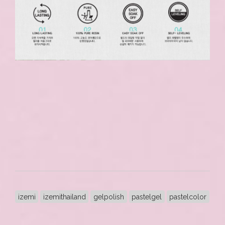
izemi
izemithailand
gelpolish
pastelgel
pastelcolor