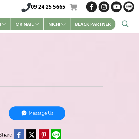
09 24 25 5665
I
MR NAIL
NICHI
BLACK PARTNER
Message Us
Share