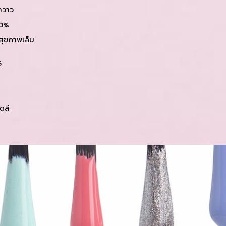
งาวาว
00%
ยสุขภาพเล็บ
6
ดสี