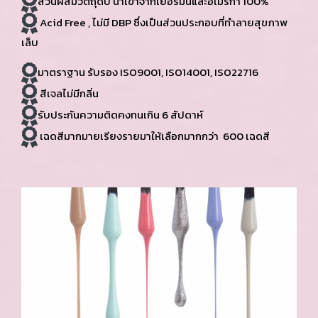
ส่วนผสมวัตถุดิบ นำเข้าจากเยอรมันและอเมริกา 100%
Acid Free , ไม่มี DBP ซึ่งเป็นส่วนประกอบที่ทำลายสุขภาพ
เล็บ
มาตราฐาน รับรอง ISO9001, ISO14001, ISO22716
สีเจลไม่มีกลิ่น
รับประกันความติดคงทนเกิน 6 สัปดาห์
เฉดสีมากมายเรียงรายมาให้เลือกมากกว่า 600 เฉดสี