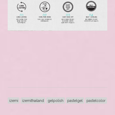
izemi
izemithailand
gelpolish
pastelgel
pastelcolor