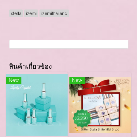
stella
izemi
izemithailand
สินค้าเกี่ยวข้อง
New
New