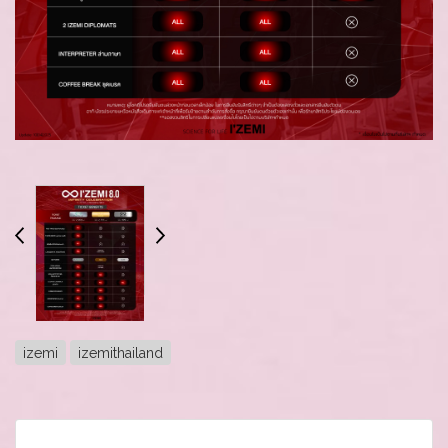
izemi
izemithailand