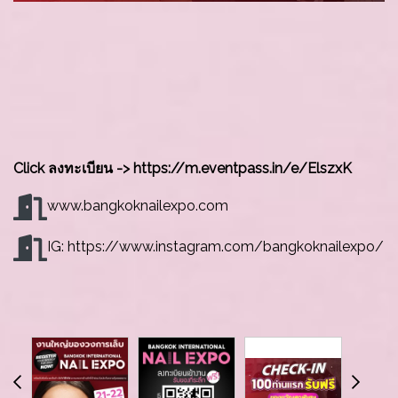
Click ลงทะเบียน -> https://m.eventpass.in/e/ElszxK
www.bangkoknailexpo.com
IG:
https://www.instagram.com/bangkoknailexpo/