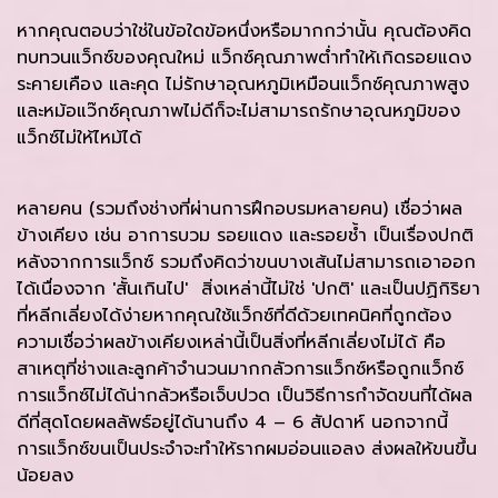
หากคุณตอบว่าใช่ในข้อใดข้อหนึ่งหรือมากกว่านั้น คุณต้องคิด
ทบทวนแว็กซ์ของคุณใหม่ แว็กซ์คุณภาพต่ำทำให้เกิดรอยแดง
ระคายเคือง และคุด ไม่รักษาอุณหภูมิเหมือนแว็กซ์คุณภาพสูง
และหม้อแว๊กซ์คุณภาพไม่ดีก็จะไม่สามารถรักษาอุณหภูมิของ
แว็กซ์ไม่ให้ไหม้ได้
หลายคน (รวมถึงช่างที่ผ่านการฝึกอบรมหลายคน) เชื่อว่าผล
ข้างเคียง เช่น อาการบวม รอยแดง และรอยช้ำ เป็นเรื่องปกติ
หลังจากการแว็กซ์ รวมถึงคิดว่าขนบางเส้นไม่สามารถเอาออก
ได้เนื่องจาก 'สั้นเกินไป' สิ่งเหล่านี้ไม่ใช่ 'ปกติ' และเป็นปฏิกิริยา
ที่หลีกเลี่ยงได้ง่ายหากคุณใช้แว็กซ์ที่ดีด้วยเทคนิคที่ถูกต้อง
ความเชื่อว่าผลข้างเคียงเหล่านี้เป็นสิ่งที่หลีกเลี่ยงไม่ได้ คือ
สาเหตุที่ช่างและลูกค้าจำนวนมากกลัวการแว็กซ์หรือถูกแว็กซ์
การแว็กซ์ไม่ได้น่ากลัวหรือเจ็บปวด เป็นวิธีการกำจัดขนที่ได้ผล
ดีที่สุดโดยผลลัพธ์อยู่ได้นานถึง 4 – 6 สัปดาห์ นอกจากนี้
การแว็กซ์ขนเป็นประจำจะทำให้รากผมอ่อนแอลง ส่งผลให้ขนขึ้น
น้อยลง