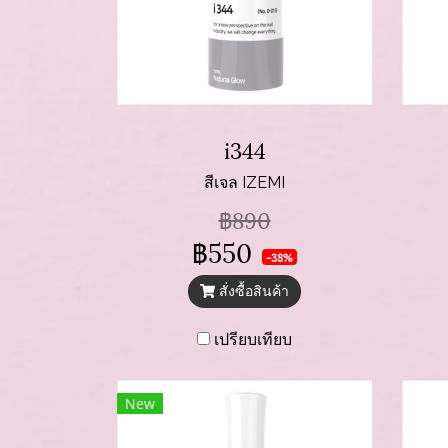
i344
สีเจล IZEMI
฿890
฿550
-38%
สั่งซื้อสินค้า
เปรียบเทียบ
New